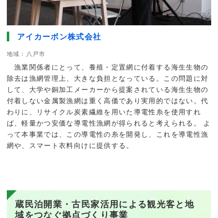
アイカーボン株式会社
地域：八戸市
漁業関係者にとって、養殖・定置網に付着する海生生物の
除去は漁網管理上、大きな負担となっている。この問題に対
して、大学や銅加工メーカーから提案されている海生生物の
付着しない金属製漁網は重く高価であり実用的ではない。代
わりに、リサイクル炭素繊維を用いた導電性糸を使用すれ
ば、軽量かつ安価な導電性漁網が得られると考えられる。 よ
って本事業では、この導電性の糸を開発し、これを導電性漁
網や、スマート衣料向けに提供する。
蔵民泊開業・古民家活用による観光客と地
域をつなぐ拠点づくり事業